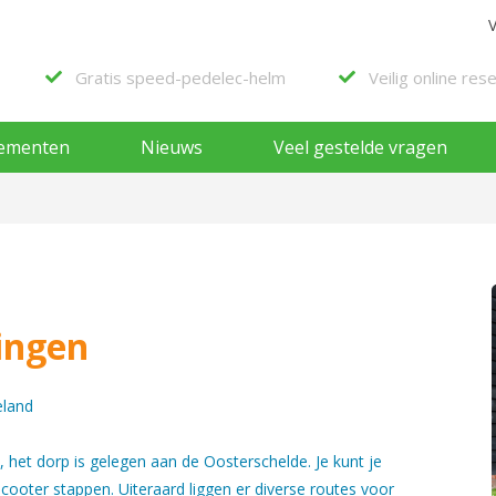
Gratis speed-pedelec-helm
Veilig online res
ementen
Nieuws
Veel gestelde vragen
ingen
eland
, het dorp is gelegen aan de Oosterschelde. Je kunt je
cooter stappen. Uiteraard liggen er diverse routes voor