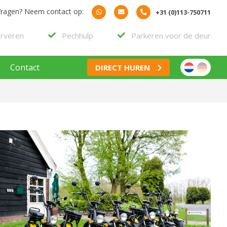
Vragen? Neem contact op:
+31 (0)113-750711
erveren
Pechhulp
Parkeren voor de deur
Contact
DIRECT HUREN