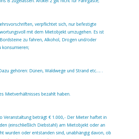
s B zugelassen. Artikel 2 gilt nicht für Fahrgäste;
hrsvorschriften, verpflichtet sich, nur befestigte
twortungsvoll mit dem Mietobjekt umzugehen. Es ist
Bordsteine zu fahren, Alkohol, Drogen und/oder
zu konsumieren;
. Dazu gehören: Dünen, Waldwege und Strand etc…. .
s Mietverhältnisses bezahlt haben.
o Veranstaltung beträgt € 1.000,- Der Mieter haftet in
den (einschließlich Diebstahl) am Mietobjekt oder an
ht wurden oder entstanden sind, unabhängig davon, ob