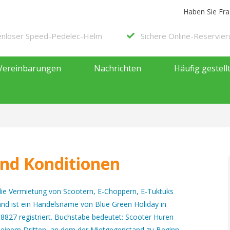
Haben Sie Fr
enloser Speed-Pedelec-Helm
Sichere Online-Reservie
Vereinbarungen
Nachrichten
Häufig gestell
nd Konditionen
die Vermietung von Scootern, E-Choppern, E-Tuktuks
nd ist ein Handelsname von Blue Green Holiday in
827 registriert. Buchstabe bedeutet: Scooter Huren
er einem Dritten, an dem der Mietgegenstand zu Beginn