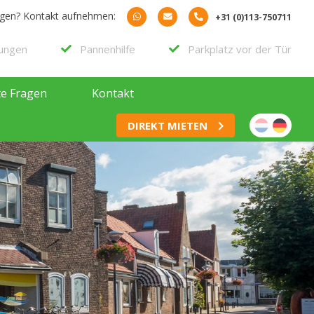
agen? Kontakt aufnehmen:
+31 (0)113-750711
rungen
Pannenhilfe
Parkplatz vor der Tür
te Fragen
Kontakt
DIREKT MIETEN