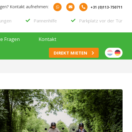
agen? Kontakt aufnehmen:
+31 (0)113-750711
rungen
Pannenhilfe
Parkplatz vor der Tür
te Fragen
Kontakt
DIREKT MIETEN