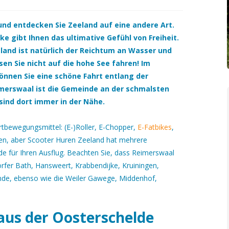
 und entdecken Sie Zeeland auf eine andere Art.
e gibt Ihnen das ultimative Gefühl von Freiheit.
eland ist natürlich der Reichtum an Wasser und
n Sie nicht auf die hohe See fahren! Im
können Sie eine schöne Fahrt entlang der
merswaal ist die Gemeinde an der schmalsten
sind dort immer in der Nähe.
rtbewegungsmittel: (E-)Roller, E-Chopper,
E-Fatbikes
,
ren, aber Scooter Huren Zeeland hat mehrere
de für Ihren Ausflug. Beachten Sie, dass Reimerswaal
Dörfer Bath, Hansweert, Krabbendijke, Kruiningen,
inde, ebenso wie die Weiler Gawege, Middenhof,
aus der Oosterschelde