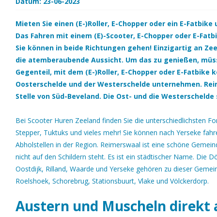
Datum: 23-06-2023
Mieten Sie einen (E-)Roller, E-Chopper oder ein E-Fatbike
Das Fahren mit einem (E)-Scooter, E-Chopper oder E-Fatbik
Sie können in beide Richtungen gehen! Einzigartig an Ze
die atemberaubende Aussicht. Um das zu genießen, müsse
Gegenteil, mit dem (E-)Roller, E-Chopper oder E-Fatbike 
Oosterschelde und der Westerschelde unternehmen. Rei
Stelle von Süd-Beveland. Die Ost- und die Westerschelde 
Bei Scooter Huren Zeeland finden Sie die unterschiedlichsten Fo
Stepper, Tuktuks und vieles mehr! Sie können nach Yerseke fah
Abholstellen in der Region. Reimerswaal ist eine schöne Gemein
nicht auf den Schildern steht. Es ist ein städtischer Name. Die 
Oostdijk, Rilland, Waarde und Yerseke gehören zu dieser Geme
Roelshoek, Schorebrug, Stationsbuurt, Vlake und Völckerdorp.
Austern und Muscheln direkt 