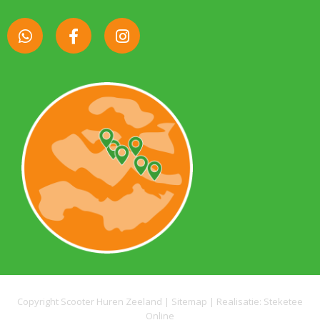
Copyright Scooter Huren Zeeland |
Sitemap
| Realisatie:
Steketee
Online