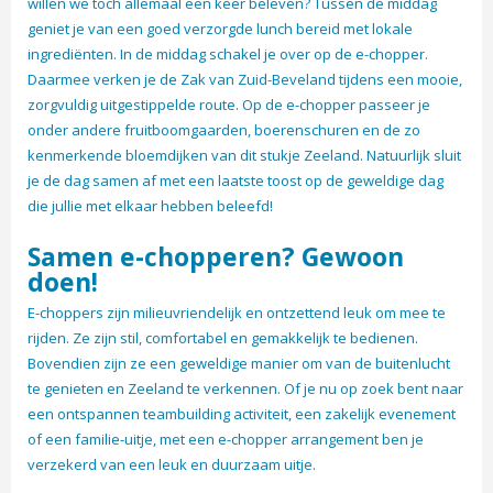
willen we toch allemaal een keer beleven? Tussen de middag
geniet je van een goed verzorgde lunch bereid met lokale
ingrediënten. In de middag schakel je over op de e-chopper.
Daarmee verken je de Zak van Zuid-Beveland tijdens een mooie,
zorgvuldig uitgestippelde route. Op de e-chopper passeer je
onder andere fruitboomgaarden, boerenschuren en de zo
kenmerkende bloemdijken van dit stukje Zeeland. Natuurlijk sluit
je de dag samen af met een laatste toost op de geweldige dag
die jullie met elkaar hebben beleefd!
Samen e-chopperen? Gewoon
doen!
E-choppers zijn milieuvriendelijk en ontzettend leuk om mee te
rijden. Ze zijn stil, comfortabel en gemakkelijk te bedienen.
Bovendien zijn ze een geweldige manier om van de buitenlucht
te genieten en Zeeland te verkennen. Of je nu op zoek bent naar
een ontspannen teambuilding activiteit, een zakelijk evenement
of een familie-uitje, met een e-chopper arrangement ben je
verzekerd van een leuk en duurzaam uitje.