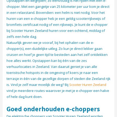
Opstappen en wegrijden; zo eenvoudig is het rijden met een e-
chopper. Met een gangetje van 25 kilometer per uur kom je direct
in een relaxstand. Bovendien: een helm is niet nodig. Voor het
huren van een e-chopper heb je een geldig scooterrijbewijs of
bromfiets certificaat nodig of een rijbewijs. Je kunt de e-chopper
bij Scooter Huren Zeeland huren voor een ochtend, middag of
zelfs een hele dag.
Natuurlijk geven we je vooraf, bij het ophalen van de e-
chopper(s), een duidelijke uitleg. Zo kun je direct lekker gaan
cruisen en hoef je geen tijd te besteden aan het zelf ontdekken
hoe alles werkt. Opstappen kan bij één van de zes
verhuurlocaties in Zeeland. Van daaruit geniet je van alle
toeristische hotspots in de omgeving of koers je naar een
terrasje in één van de gezellige dorpen of steden die Zeeland rijk
is. Vind je zelf maar moeilijk de weg? Bij
Scooter Huren Zeeland
vind je meerdere routes waarover je met je e-chopper een halve
of hele dag kunt doen.
Goed onderhouden e-choppers
De elektrische choppers van Scooter Huren Zeeland worden