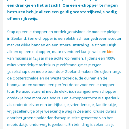
een drankje en het uitzicht. Om een e-chopper te mogen
besturen heb je alleen een geldig scooterrijbewijs nodig
of een rijbewijs.
Stap op een e-chopper en ontdek geruisloos de mooiste plekjes
in Zeeland. Een e-chopper is een elektrisch aangedreven scooter
met vet dikke banden en een stoere uitstraling. Je zit natuurlijk
alleen op een e-chopper, maar eventueel kun je wel een
kind
van maximaal 12 jaar mee achterop nemen. Tijdens een 100%
milieuvriendelijke tocht kun je zelfstandig met je eigen
gezelschap een mooie tour door Zeeland maken. De dijken langs
de Oosterschelde en de Westerschelde, de duinen en de
boomgaarden vormen een perfect decor voor een e-chopper
tour. Relaxed sturend met de elektrisch aangedreven chopper
ontdek je hoe mooi Zeeland is. Een e-chopper tocht is superleuk
als onderdeel van een bedrijfsuitje, vriendenuitje, familie-uitje,
vrijgezellenuitje of je weekendje weg in Zeeland. Cruise dwars
door het groene polderlandschap in stilte genietend van het
moois dat je onderweg tegenkomt. En één ding is zeker: als je